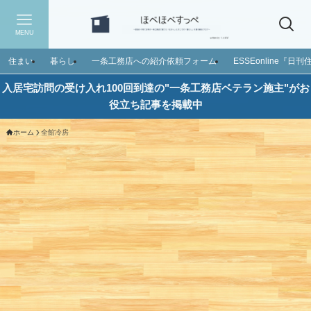
MENU
住まい
暮らし
一条工務店への紹介依頼フォーム
ESSEonline『
入居宅訪問の受け入れ100回到達の"一条工務店ベテラン施主"がお
役立ち記事を掲載中
ホーム
全館冷房