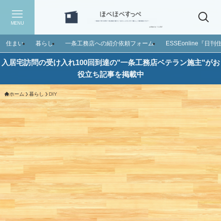
MENU
住まい
暮らし
一条工務店への紹介依頼フォーム
ESSEonline『
入居宅訪問の受け入れ100回到達の"一条工務店ベテラン施主"がお
役立ち記事を掲載中
ホーム
暮らし
DIY