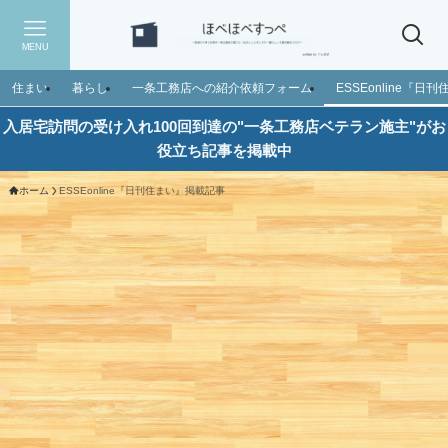
MENU
住まい
暮らし
一条工務店への紹介依頼フォーム
ESSEonline『
入居宅訪問の受け入れ100回到達の"一条工務店ベテラン施主"がお
役立ち記事を掲載中
ホーム
ESSEonline『日刊住まい』掲載記事