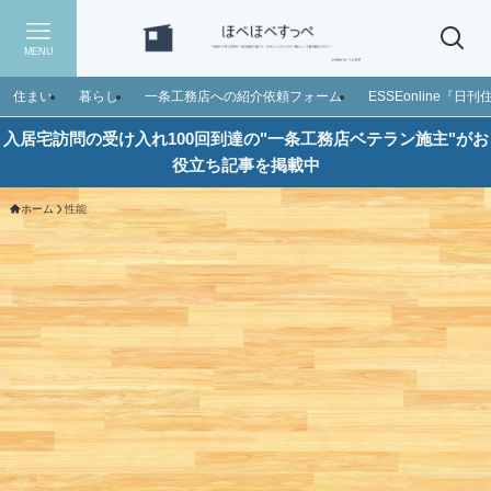
MENU
住まい
暮らし
一条工務店への紹介依頼フォーム
ESSEonline『
入居宅訪問の受け入れ100回到達の"一条工務店ベテラン施主"がお
役立ち記事を掲載中
ホーム
性能