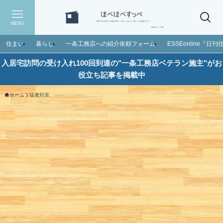
MENU
住まい
暮らし
一条工務店への紹介依頼フォーム
ESSEonline『
入居宅訪問の受け入れ100回到達の"一条工務店ベテラン施主"がお
役立ち記事を掲載中
ホーム
猛暑対策