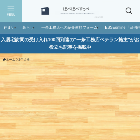
MENU
住まい
暮らし
一条工務店への紹介依頼フォーム
ESSEonline『
入居宅訪問の受け入れ100回到達の"一条工務店ベテラン施主"がお
役立ち記事を掲載中
ホーム
2年点検