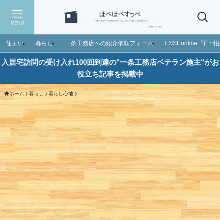
MENU
住まい
暮らし
一条工務店への紹介依頼フォーム
ESSEonline『
入居宅訪問の受け入れ100回到達の"一条工務店ベテラン施主"がお
役立ち記事を掲載中
ホーム
暮らし
暮らし心地