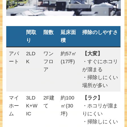
間取
階数
延床面
掃除のしやすさ
り
積
アパ
2LD
ワン
約57㎡
【大変】
ート
K
フロ
(17坪)
・すぐにホコリ
ア
が溜まる
・掃除しにくい
場所が多い
マイ
3LD
2F建
約100
【ラク】
ホー
K+W
て
㎡(30
・ホコリが溜ま
ム
IC
坪)
りにくい
・掃除しにくい