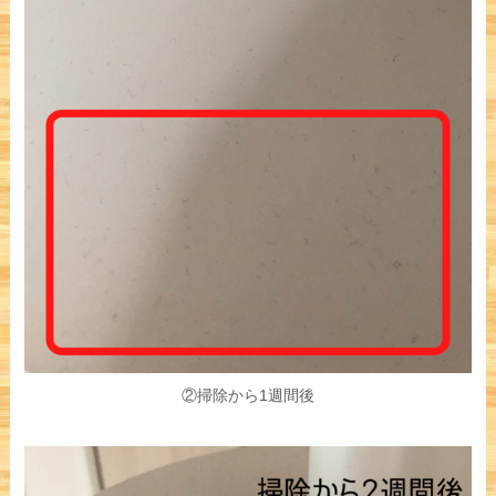
②掃除から1週間後