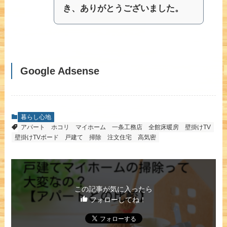
き、ありがとうございました。
Google Adsense
暮らし心地
アパート
ホコリ
マイホーム
一条工務店
全館床暖房
壁掛けTV
壁掛けTVボード
戸建て
掃除
注文住宅
高気密
この記事が気に入ったら
フォローしてね！