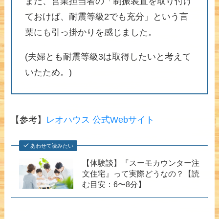
また、営業担当者の「制振装置を取り付け
ておけば、耐震等級2でも充分」という言
葉にも引っ掛かりを感じました。
(夫婦とも耐震等級3は取得したいと考えて
いたため。)
【参考】
レオハウス 公式Webサイト
あわせて読みたい
【体験談】『スーモカウンター注
文住宅』って実際どうなの？【読
む目安：6〜8分】