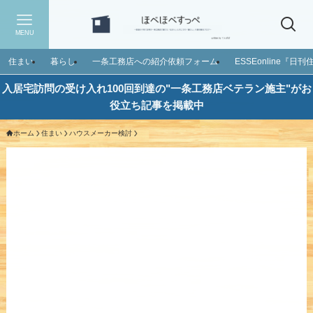
MENU
住まい
暮らし
一条工務店への紹介依頼フォーム
ESSEonline『
入居宅訪問の受け入れ100回到達の"一条工務店ベテラン施主"がお
役立ち記事を掲載中
ホーム
住まい
ハウスメーカー検討