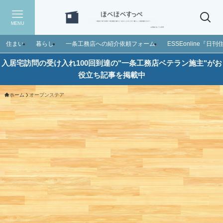
MENU
住まい
暮らし
一条工務店への紹介依頼フォーム
ESSEonline『
入居宅訪問の受け入れ100回到達の"一条工務店ベテラン施主"がお
役立ち記事を掲載中
ホーム
オープンステア