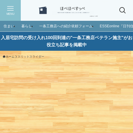
MENU
住まい
暮らし
一条工務店への紹介依頼フォーム
ESSEonline『
入居宅訪問の受け入れ100回到達の"一条工務店ベテラン施主"がお
役立ち記事を掲載中
ホーム
スリットスライダー