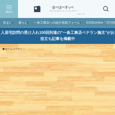
MENU
住まい
暮らし
一条工務店への紹介依頼フォーム
ESSEonline『
入居宅訪問の受け入れ100回到達の"一条工務店ベテラン施主"がお
役立ち記事を掲載中
ホーム
デザイン