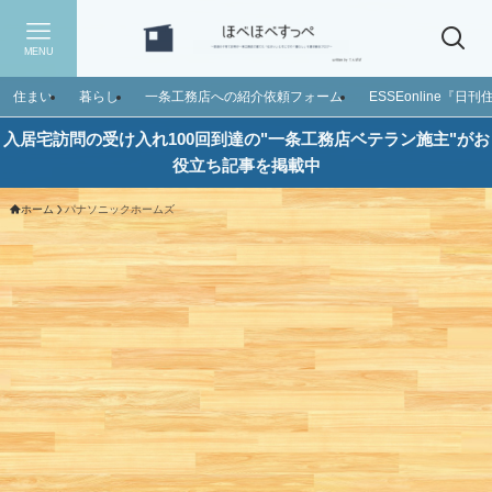
MENU
住まい
暮らし
一条工務店への紹介依頼フォーム
ESSEonline『
入居宅訪問の受け入れ100回到達の"一条工務店ベテラン施主"がお
役立ち記事を掲載中
ホーム
パナソニックホームズ