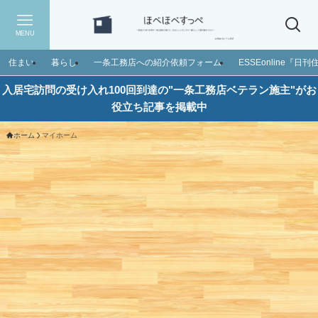
MENU
住まい
暮らし
一条工務店への紹介依頼フォーム
ESSEonline『
入居宅訪問の受け入れ100回到達の"一条工務店ベテラン施主"がお
役立ち記事を掲載中
ホーム
マイホーム