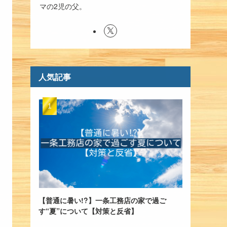
マの2児の父。
人気記事
【普通に暑い!?】一条工務店の家で過ご
す“夏”について【対策と反省】