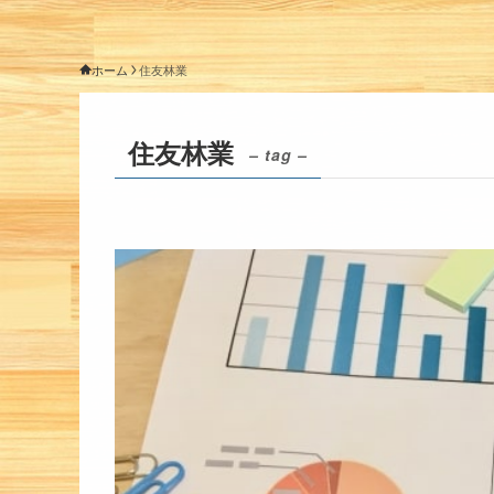
ホーム
住友林業
住友林業
– tag –