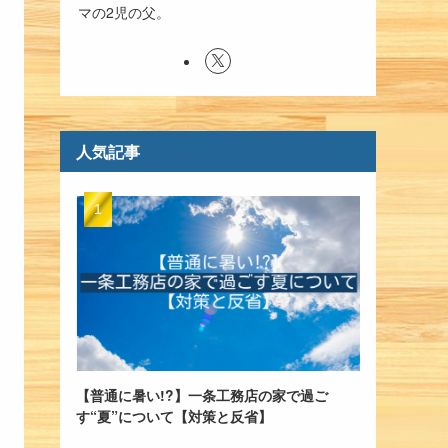
マの2児の父。
人気記事
【普通に暑い!?】一条工務店の家で過ご
す“夏”について【対策と反省】