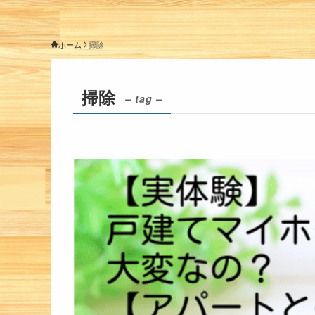
ホーム
掃除
掃除
– tag –