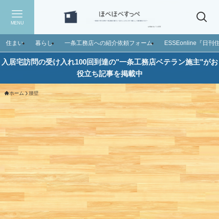
MENU
住まい
暮らし
一条工務店への紹介依頼フォーム
ESSEonline『
入居宅訪問の受け入れ100回到達の"一条工務店ベテラン施主"がお
役立ち記事を掲載中
ホーム
腰壁