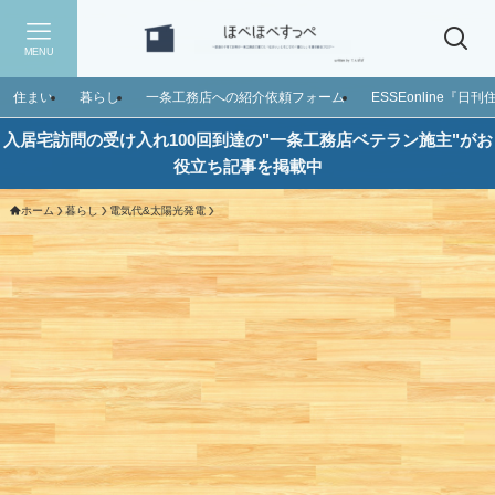
MENU
住まい
暮らし
一条工務店への紹介依頼フォーム
ESSEonline『
入居宅訪問の受け入れ100回到達の"一条工務店ベテラン施主"がお
役立ち記事を掲載中
ホーム
暮らし
電気代&太陽光発電