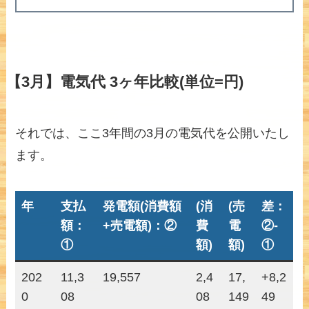
【3月】電気代 3ヶ年比較(単位=円)
それでは、ここ3年間の3月の電気代を公開いたし
ます。
年
支払
発電額(消費額
(消
(売
差：
額：
+売電額)：②
費
電
②-
①
額)
額)
①
202
11,3
19,557
2,4
17,
+8,2
0
08
08
149
49