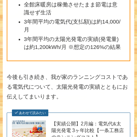
全館床暖房は稼働させたまま節電は意
識せず生活
3年間平均の電気代(支払額)は約14,000/
月
3年間平均の太陽光発電の実績(発電量)
は約1,200kWh/月 ※想定の126%の結果
今後も引き続き、我が家のランニングコストであ
る電気代について、太陽光発電の実績とともにお
伝えしてまいります。
あわせて読みたい
【実績公開】2月編：電気代&太
陽光発電 3ヶ年比較【一条工務店
のランニングコスト】