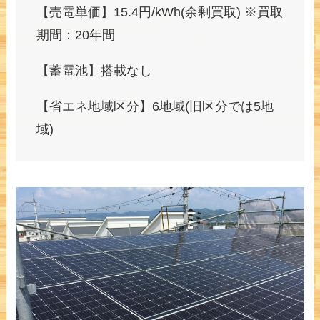
【売電単価】15.4円/kWh(余剰買取) ※買取
期間：20年間
【蓄電池】搭載なし
【省エネ地域区分】6地域(旧区分では5地
域)